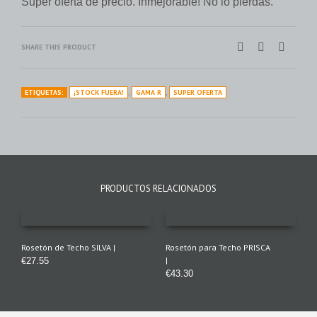
Super oferta de precio. Inmejorable! No lo pierdas.
SHARE THIS PRODUCT
ETIQUETAS:
¡STOCK FUERA!
,
GAMA R
,
SUPER OFERTA
PRODUCTOS RELACIONADOS
Rosetón de Techo SILVA |
Rosetón para Techo PRISCA
|
€
27.55
€
43.30